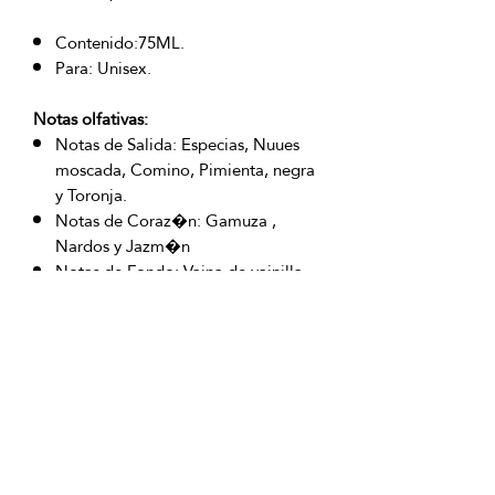
Contenido:75ML.
Para: Unisex.
Notas olfativas:
Notas de Salida: Especias, Nuues
moscada, Comino, Pimienta, negra
y Toronja.
Notas de Coraz�n: Gamuza ,
Nardos y Jazm�n
Notas de Fondo: Vaina de vainilla,
Madera de gaiac, Cipriol, �mbar,
�lmizcle y Cedro de Virginia.
OFICINAS PRINCIPALES
La Riviera S.A.S.