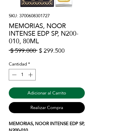
SKU: 3700608301727
MEMORIAS, NOOR
INTENSE EDP SP, N200-
010, 80ML
Precio
Precio
 $ 599.000 
$ 299.500
de
oferta
Cantidad
*
Adicionar al Carrito
Realizar Compra
MEMORIAS, NOOR INTENSE EDP SP,
N200-010.