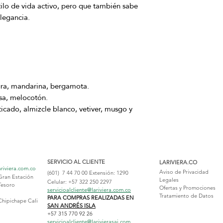
ilo de vida activo, pero que también sabe
elegancia.
gra, mandarina, bergamota.
sa, melocotón.
icado, almizcle blanco, vetiver, musgo y
SERVICIO AL CLIENTE
LARIVIERA.CO
ariviera.com.co
Aviso de Privacidad
(601) 7 44 70 00
Extensión: 1290
Gran Estación
Legales
Celular: +57 322 250 2297
Tesoro
Ofertas y Promociones
servicioalcliente@lariviera.com.co
Tratamiento de Datos
PARA COMPRAS REALIZADAS EN
Chipichape Cali
SAN ANDRÉS ISLA
+57 315 770 92 26
servicioalcliente@larivierasai.com