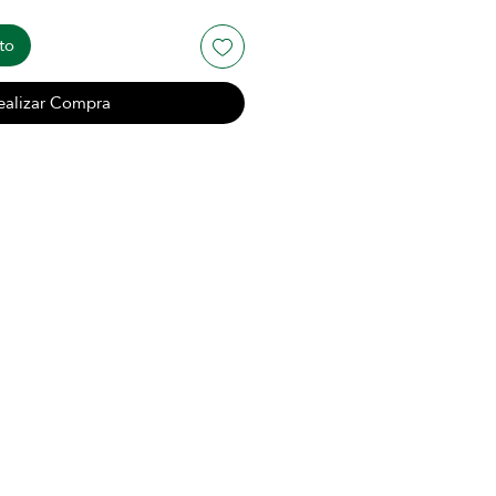
to
ealizar Compra