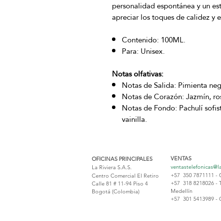
personalidad espontánea y un est
apreciar los toques de calidez y 
Contenido: 100ML.
Para: Unisex.
Notas olfativas:
Notas de Salida: Pimienta ne
Notas de Corazón: Jazmín, ro
Notas de Fondo: Pachulí sofist
vainilla.
VENTAS
OFICINAS PRINCIPALES
ventastelefonicas@l
La Riviera S.A.S.
+57 350 7871111 - 
Centro Comercial El Retiro
+57 318 8218026 - 
Calle 81 # 11-94 Piso 4
Medellín
Bogotá (Colombia)
+57 301 5413989 - 