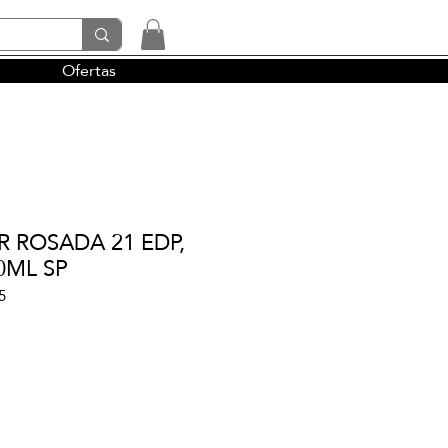
Ofertas
tendencias y la perfumería árabe
 ROSADA 21 EDP,
00ML SP
5
io