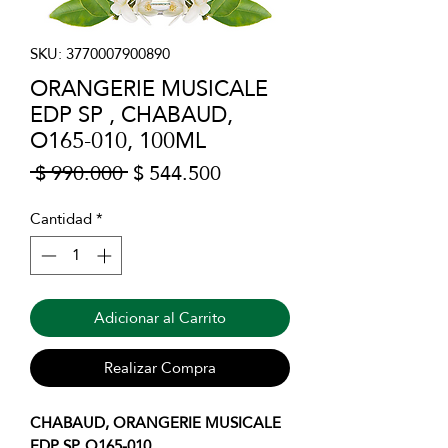
SKU: 3770007900890
ORANGERIE MUSICALE
EDP SP , CHABAUD,
O165-010, 100ML
Precio
Precio
 $ 990.000 
$ 544.500
de
oferta
Cantidad
*
Adicionar al Carrito
Realizar Compra
CHABAUD, ORANGERIE MUSICALE
EDP SP, O165-010.