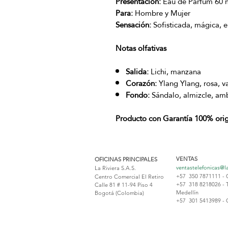
Presentación:
Eau de Parfum 60 m
Para:
Hombre y Mujer
Sensación:
Sofisticada, mágica, 
Notas olfativas
Salida:
Lichi, manzana
Corazón:
Ylang Ylang, rosa, va
Fondo:
Sándalo, almizcle, am
Producto con Garantía 100% orig
VENTAS
OFICINAS PRINCIPALES
ventastelefonicas@l
La Riviera S.A.S.
+57 350 7871111 - 
Centro Comercial El Retiro
+57 318 8218026 - 
Calle 81 # 11-94 Piso 4
Medellín
Bogotá (Colombia)
+57 301 5413989 - 