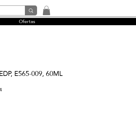
Ofertas
tendencias y la perfumería árabe
EDP, E565-009, 60ML
4
cio