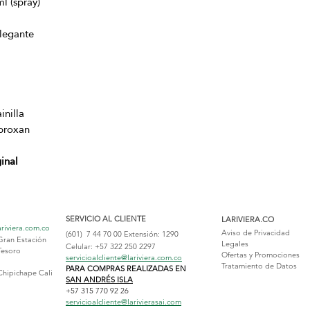
l (spray)
elegante
inilla
broxan
inal
SERVICIO AL CLIENTE
LARIVIERA.CO
ariviera.com.co
Aviso de Privacidad
(601) 7 44 70 00
Extensión: 1290
Gran Estación
Legales
Celular: +57 322 250 2297
Tesoro
Ofertas y Promociones
servicioalcliente@lariviera.com.co
Tratamiento de Datos
PARA COMPRAS REALIZADAS EN
Chipichape Cali
SAN ANDRÉS ISLA
+57 315 770 92 26
servicioalcliente@larivierasai.com