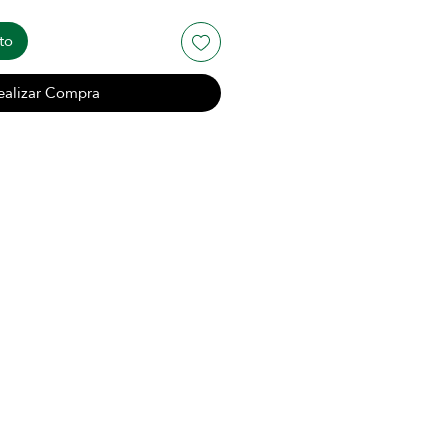
to
ealizar Compra