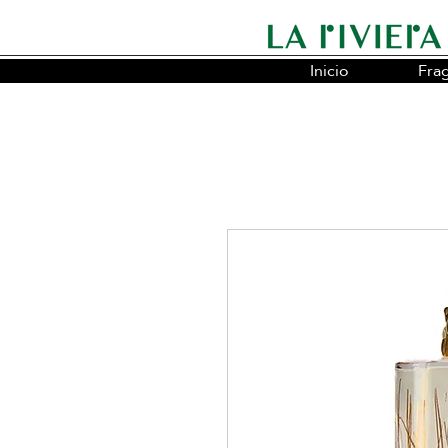
Inicio
Fra
Somos la cadena líder en fragancias o