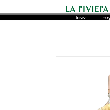
Inicio
Fra
Somos la cadena líder en fragancias o