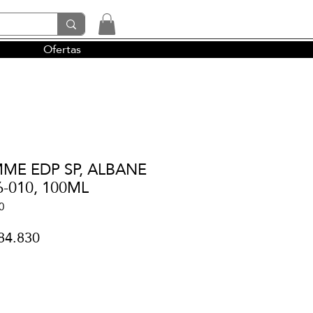
Ofertas
tendencias y la perfumería árabe
ME EDP SP, ALBANE
-010, 100ML
0
cio
Precio
84.830
de
oferta