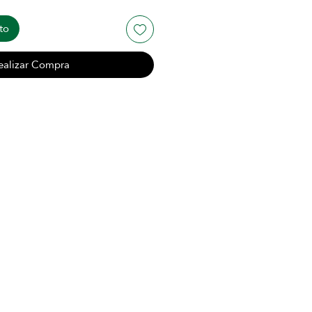
to
ealizar Compra