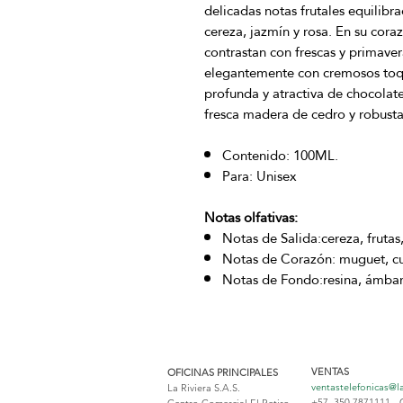
delicadas notas frutales equilibr
cereza, jazmín y rosa. En su cor
contrastan con frescas y primave
elegantemente con cremosos toqu
profunda y atractiva de chocolate
fresca madera de cedro y robusta
Contenido: 100ML.
Para: Unisex
Notas olfativas:
Notas de Salida:cereza, frutas
Notas de Corazón: muguet, cue
Notas de Fondo:resina, ámbar,
VENTAS
OFICINAS PRINCIPALES
ventastelefonicas@l
La Riviera S.A.S.
+57 350 7871111 - 