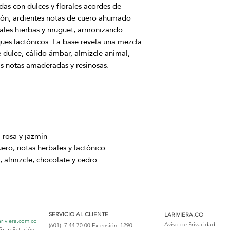
adas con dulces y florales acordes de
azón, ardientes notas de cuero ahumado
rales hierbas y muguet, armonizando
es lactónicos. La base revela una mezcla
 dulce, cálido ámbar, almizcle animal,
s notas amaderadas y resinosas.
, rosa y jazmín
ro, notas herbales y lactónico
 almizcle, chocolate y cedro
SERVICIO AL CLIENTE
LARIVIERA.CO
ariviera.com.co
Aviso de Privacidad
(601) 7 44 70 00
Extensión: 1290
Gran Estación