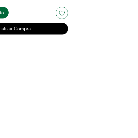
to
ealizar Compra