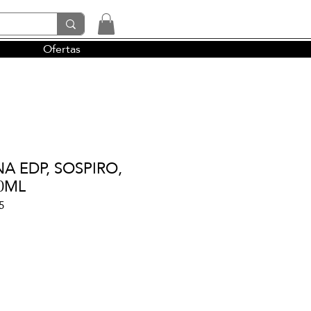
Ofertas
tendencias y la perfumería árabe
A EDP, SOSPIRO,
00ML
5
cio