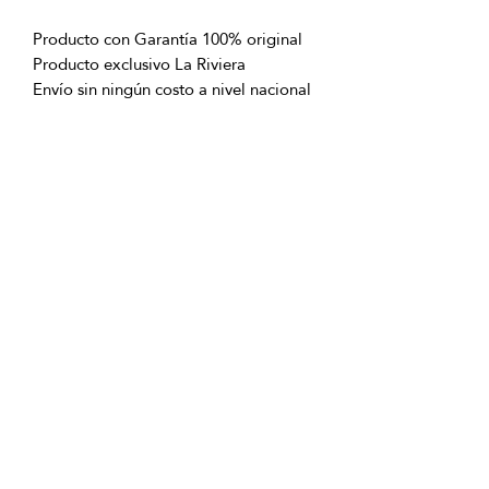
Producto con Garantía 100% original
Producto exclusivo La Riviera
Envío sin ningún costo a nivel nacional
excepto San Andrés Islas
OFICINAS PRINCIPALES
La Riviera S.A.S.
Centro Comercial El Retiro
Calle 81 # 11-94 Piso 4
Bogotá (Colombia)
VENTAS
ventastelefonicas@lariviera.com.co
+57 350 7871111 - Gran Estación
+57 318 8218026 - Tesoro Medellín
+57 301 5413989 - Chipichape Cali
SERVICIO AL CLIENTE
(601)
7 44 70 00
Extensión: 1290
Celular:
+57 322 250 2297