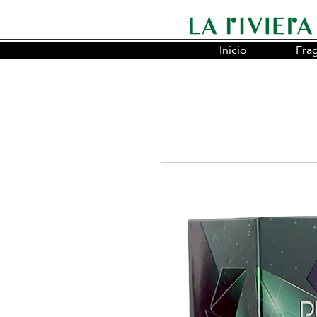
Inicio
Fra
Somos la cadena líder en fragancias o