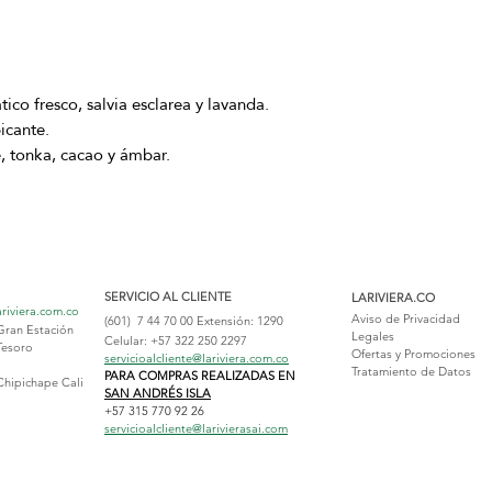
co fresco, salvia esclarea y lavanda.
icante.
 tonka, cacao y ámbar.
SERVICIO AL CLIENTE
LARIVIERA.CO
ariviera.com.co
Aviso de Privacidad
(601) 7 44 70 00
Extensión: 1290
Gran Estación
Legales
Celular: +57 322 250 2297
Tesoro
Ofertas y Promociones
servicioalcliente@lariviera.com.co
Tratamiento de Datos
PARA COMPRAS REALIZADAS EN
Chipichape Cali
SAN ANDRÉS ISLA
+57 315 770 92 26
servicioalcliente@larivierasai.com