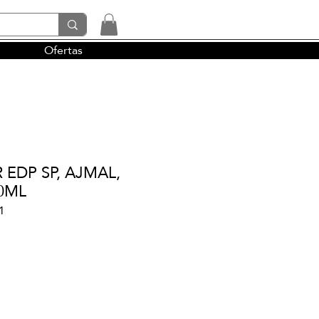
Ofertas
tendencias y la perfumería árabe
EDP SP, AJMAL,
00ML
1
io