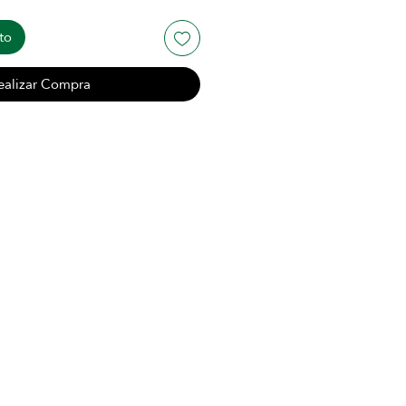
to
ealizar Compra