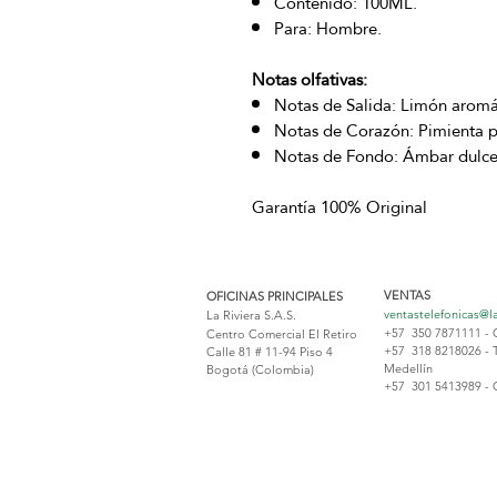
Contenido: 100ML.
Para: Hombre.
Notas olfativas:
Notas de Salida: Limón aromáti
Notas de Corazón: Pimienta p
Notas de Fondo: Ámbar dulce,
Garantía 100% Original
VENTAS
OFICINAS PRINCIPALES
ventastelefonicas@l
La Riviera S.A.S.
+57 350 7871111 - 
Centro Comercial El Retiro
+57 318 8218026 - 
Calle 81 # 11-94 Piso 4
Medellín
Bogotá (Colombia)
+57 301 5413989 - 