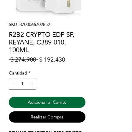
SKU: 3700066702852
R2B2 CRYPTO EDP SP,
REYANE, C389-010,
100ML
Precio
Precio
 $ 274.900 
$ 192.430
de
oferta
Cantidad
*
Adicionar al Carrito
Realizar Compra