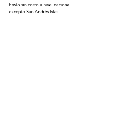
Envío sin costo a nivel nacional
excepto San Andrés Islas
OFICINAS PRINCIPALES
La Riviera S.A.S.
Centro Comercial El Retiro
Calle 81 # 11-94 Piso 4
Bogotá (Colombia)
VENTAS
ventastelefonicas@lariviera.com.co
+57 350 7871111 - Gran Estación
+57 318 8218026 - Tesoro Medellín
+57 301 5413989 - Chipichape Cali
SERVICIO AL CLIENTE
(601)
7 44 70 00
Extensión: 1290
Celular:
+57 322 250 2297
servicioalcliente@lariviera.com.co
PARA COMPRAS REALIZADAS EN
SAN ANDRÉS ISLA
+57 315 770 92 26