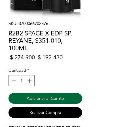
SKU: 3700066702876
R2B2 SPACE X EDP SP,
REYANE, S351-010,
100ML
Precio
Precio
 $ 274.900 
$ 192.430
de
oferta
Cantidad
*
Adicionar al Carrito
Realizar Compra