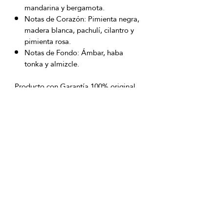
mandarina y bergamota.
Notas de Corazón: Pimienta negra,
madera blanca, pachulí, cilantro y
pimienta rosa.
Notas de Fondo: Ámbar, haba
tonka y almizcle.
Producto con Garantía 100% original
Envío sin ningún costo a nivel nacional
excepto San Andrés Islas
OFICINAS PRINCIPALES
La Riviera S.A.S.
Centro Comercial El Retiro
Calle 81 # 11-94 Piso 4
Bogotá (Colombia)
VENTAS