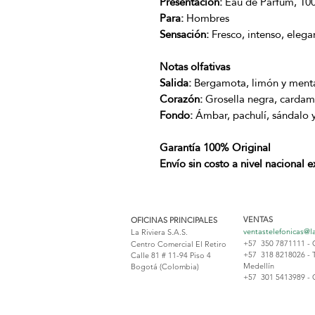
Presentación:
Eau de Parfum, 10
Para:
Hombres
Sensación:
Fresco, intenso, elega
Notas olfativas
Salida:
Bergamota, limón y ment
Corazón:
Grosella negra, cardamo
Fondo:
Ámbar, pachulí, sándalo 
Garantía 100% Original
Envío sin costo a nivel nacional 
VENTAS
OFICINAS PRINCIPALES
ventastelefonicas@l
La Riviera S.A.S.
+57 350 7871111 - 
Centro Comercial El Retiro
+57 318 8218026 - 
Calle 81 # 11-94 Piso 4
Medellín
Bogotá (Colombia)
+57 301 5413989 - 