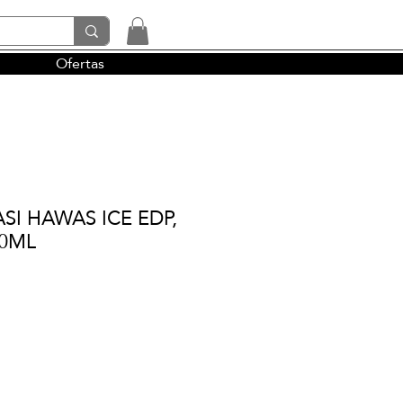
Ofertas
tendencias y la perfumería árabe
ASI HAWAS ICE EDP,
00ML
io