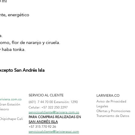
0 ml
nte, energético
a.
mo, flor de naranjo y ciruela.
y haba tonka.
excepto San Andrés Isla
SERVICIO AL CLIENTE
LARIVIERA.CO
ariviera.com.co
Aviso de Privacidad
(601) 7 44 70 00
Extensión: 1290
Gran Estación
Legales
Celular: +57 322 250 2297
Tesoro
Ofertas y Promociones
servicioalcliente@lariviera.com.co
Tratamiento de Datos
PARA COMPRAS REALIZADAS EN
Chipichape Cali
SAN ANDRÉS ISLA
+57 315 770 92 26
servicioalcliente@larivierasai.com