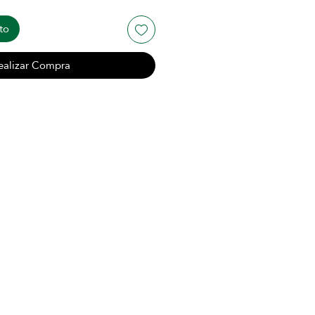
to
ealizar Compra