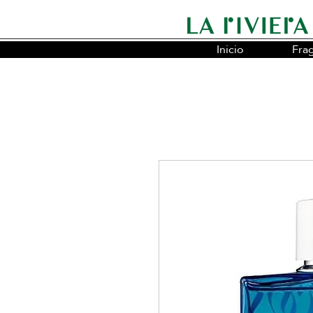
Inicio
Fra
Somos la cadena líder en fragancias o