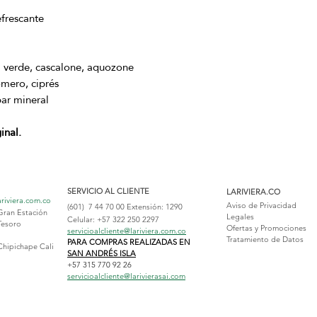
efrescante
verde, cascalone, aquozone
omero, ciprés
ar mineral
inal.
SERVICIO AL CLIENTE
LARIVIERA.CO
ariviera.com.co
Aviso de Privacidad
(601) 7 44 70 00
Extensión: 1290
Gran Estación
Legales
Celular: +57 322 250 2297
Tesoro
Ofertas y Promociones
servicioalcliente@lariviera.com.co
Tratamiento de Datos
PARA COMPRAS REALIZADAS EN
Chipichape Cali
SAN ANDRÉS ISLA
+57 315 770 92 26
servicioalcliente@larivierasai.com