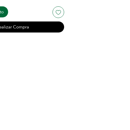
to
ealizar Compra