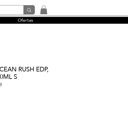
Ofertas
tendencias y la perfumería árabe
CEAN RUSH EDP,
00ML S
3
io