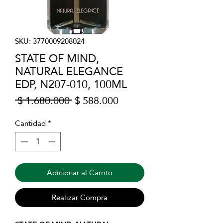
SKU: 3770009208024
STATE OF MIND,
NATURAL ELEGANCE
EDP, N207-010, 100ML
Precio
Precio
 $ 1.680.000 
$ 588.000
de
oferta
Cantidad
*
Adicionar al Carrito
Realizar Compra