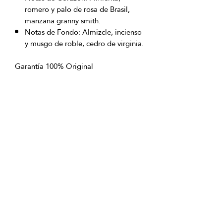
romero y palo de rosa de Brasil,
manzana granny smith.
Notas de Fondo: Almizcle, incienso
y musgo de roble, cedro de virginia.
Garantía 100% Original
Envío sin costo a nivel nacional
excepto San Andrés Islas
OFICINAS PRINCIPALES
La Riviera S.A.S.
Centro Comercial El Retiro
Calle 81 # 11-94 Piso 4
Bogotá (Colombia)
VENTAS
ventastelefonicas@lariviera.com.co
+57 350 7871111 - Gran Estación
+57 318 8218026 - Tesoro Medellín