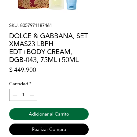
SKU: 8057971187461
DOLCE & GABBANA, SET
XMAS23 LBPH
EDT+BODY CREAM,
DGB-043, 75ML+50ML
Precio
$ 449.900
Cantidad
*
Adicionar al Carrito
Realizar Compra