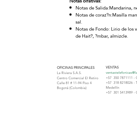
Notas olfativas:
Notas de Salida:Mandarina, ne
Notas de coraz?n:Masilla marr
sal.
Notas de Fondo: Lirio de los va
de Hait?, ?mbar, almizcle.
VENTAS
OFICINAS PRINCIPALES
ventastelefonicas@l
La Riviera S.A.S.
+57 350 7871111 - 
Centro Comercial El Retiro
+57 318 8218026 - 
Calle 81 # 11-94 Piso 4
Medellín
Bogotá (Colombia)
+57 301 5413989 - 