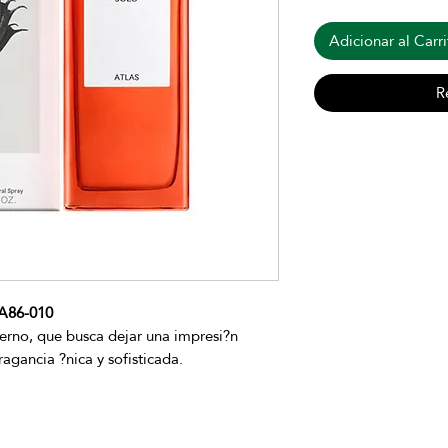
Adicionar al Carri
R
A86-010
rno, que busca dejar una impresi?n
agancia ?nica y sofisticada.