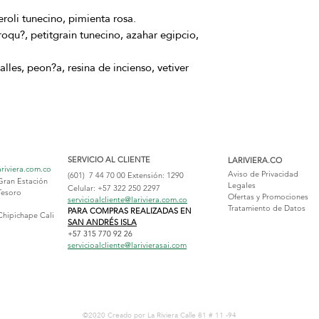
roli tunecino, pimienta rosa.
oqu?, petitgrain tunecino, azahar egipcio,
lles, peon?a, resina de incienso, vetiver
SERVICIO AL CLIENTE
LARIVIERA.CO
ariviera.com.co
Aviso de Privacidad
(601) 7 44 70 00
Extensión: 1290
Gran Estación
Legales
Celular: +57 322 250 2297
Tesoro
Ofertas y Promociones
servicioalcliente@lariviera.com.co
Tratamiento de Datos
PARA COMPRAS REALIZADAS EN
Chipichape Cali
SAN ANDRÉS ISLA
+57 315 770 92 26
servicioalcliente@larivierasai.com
©2020 Creado por La Riviera
Calle 81 # 11 -94