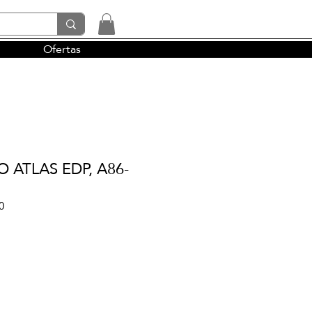
Ofertas
tendencias y la perfumería árabe
 ATLAS EDP, A86-
0
io