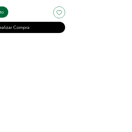
to
ealizar Compra