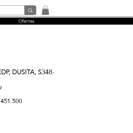
Ofertas
tendencias y la perfumería árabe
DP, DUSITA, S348-
9
ecio
Precio
 451.500
de
oferta