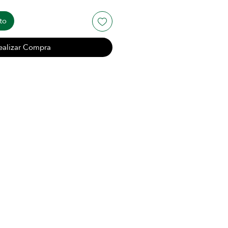
to
ealizar Compra