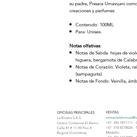
su padre, Pissara Umavijani como
creaciones y perfumes.
Contenido: 100ML.
Para: Unisex.
Notas olfativas:
Notas de Salida: hojas de viol
higuera, bergamota de Calabri
Notas de Corazón: Violeta, raí
(sampaguita).
Notas de Fondo: Vainilla, ámba
VENTAS
OFICINAS PRINCIPALES
ventastelefonicas@l
La Riviera S.A.S.
+57 350 7871111 - 
Centro Comercial El Retiro
+57 318 8218026 - 
Calle 81 # 11-94 Piso 4
Medellín
Bogotá (Colombia)