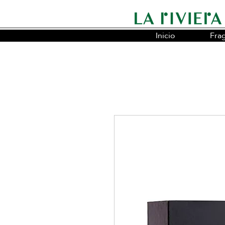
Inicio
Fra
Somos la cadena líder en fragancias o