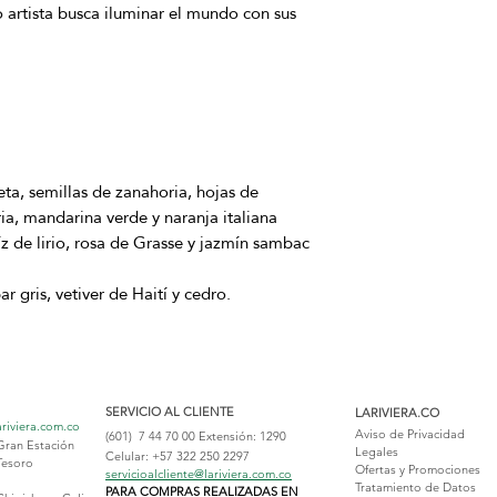
 artista busca iluminar el mundo con sus
eta, semillas de zanahoria, hojas de
a, mandarina verde y naranja italiana
z de lirio, rosa de Grasse y jazmín sambac
r gris, vetiver de Haití y cedro.
SERVICIO AL CLIENTE
LARIVIERA.CO
ariviera.com.co
Aviso de Privacidad
(601) 7 44 70 00
Extensión: 1290
Gran Estación
Legales
Celular: +57 322 250 2297
Tesoro
Ofertas y Promociones
servicioalcliente@lariviera.com.co
Tratamiento de Datos
PARA COMPRAS REALIZADAS EN