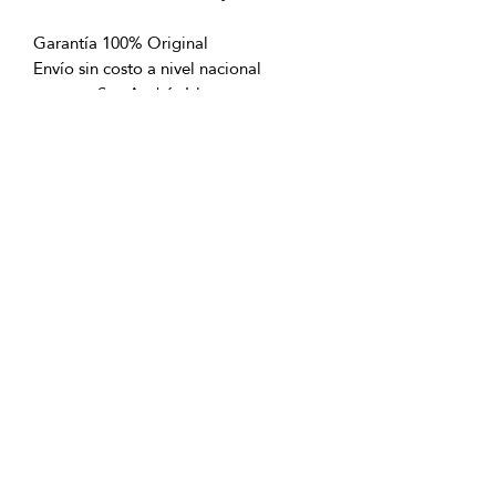
Garantía 100% Original
Envío sin costo a nivel nacional
excepto San Andrés Islas
OFICINAS PRINCIPALES
La Riviera S.A.S.
Centro Comercial El Retiro
Calle 81 # 11-94 Piso 4
Bogotá (Colombia)
VENTAS
ventastelefonicas@lariviera.com.co
+57 350 7871111 - Gran Estación
+57 318 8218026 - Tesoro Medellín
+57 301 5413989 - Chipichape Cali
SERVICIO AL CLIENTE
(601)
7 44 70 00
Extensión: 1290
Celular:
+57 322 250 2297
servicioalcliente@lariviera.com.co