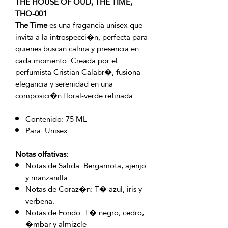
THE HOUSE OF OUD, THE TIME,
THO-001
The Time
es una fragancia unisex que
invita a la introspecci�n, perfecta para
quienes buscan calma y presencia en
cada momento. Creada por el
perfumista Cristian Calabr�, fusiona
elegancia y serenidad en una
composici�n floral-verde refinada.
Contenido: 75 ML
Para: Unisex
Notas olfativas:
Notas de Salida: Bergamota, ajenjo
y manzanilla.
Notas de Coraz�n: T� azul, iris y
verbena.
Notas de Fondo: T� negro, cedro,
�mbar y almizcle