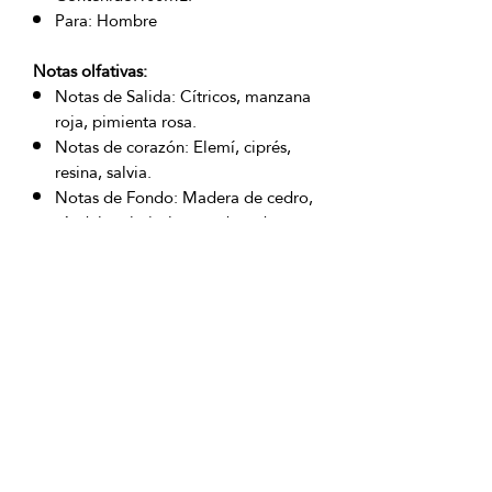
Para: Hombre
Notas olfativas:
Notas de Salida: Cítricos, manzana
roja, pimienta rosa.
Notas de corazón: Elemí, ciprés,
resina, salvia.
Notas de Fondo: Madera de cedro,
sándalo, almizcles, madera de
akigala.
OFICINAS PRINCIPALES
La Riviera S.A.S.
Centro Comercial El Retiro
Calle 81 # 11-94 Piso 4
Bogotá (Colombia)