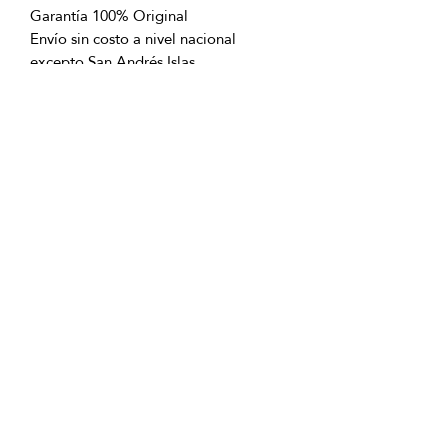
Garantía 100% Original
Envío sin costo a nivel nacional
excepto San Andrés Islas
OFICINAS PRINCIPALES
La Riviera S.A.S.
Centro Comercial El Retiro
Calle 81 # 11-94 Piso 4
Bogotá (Colombia)
VENTAS
ventastelefonicas@lariviera.com.co
+57 350 7871111 - Gran Estación
+57 318 8218026 - Tesoro Medellín
+57 301 5413989 - Chipichape Cali
SERVICIO AL CLIENTE
(601)
7 44 70 00
Extensión: 1290
Celular:
+57 322 250 2297
servicioalcliente@lariviera.com.co
PARA COMPRAS REALIZADAS EN