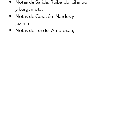
Notas de Salida: Ruibardo, cilantro
y bergamota.
Notas de Corazón: Nardos y
jazmín.
Notas de Fondo: Ambroxan,
almizcle, cedro y sandalo.
OFICINAS PRINCIPALES
La Riviera S.A.S.
Centro Comercial El Retiro
Calle 81 # 11-94 Piso 4
Bogotá (Colombia)
VENTAS
ventastelefonicas@lariviera.com.co
+57 350 7871111 - Gran Estación
+57 318 8218026 - Tesoro Medellín
+57 301 5413989 - Chipichape Cali
SERVICIO AL CLIENTE
(601)
7 44 70 00
Extensión: 1290