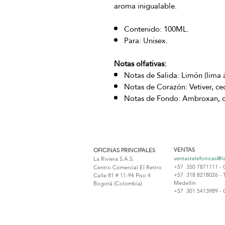
aroma inigualable.
Contenido: 100ML.
Para: Unisex.
Notas olfativas:
Notas de Salida: Limón (lima 
Notas de Corazón: Vetiver, ced
Notas de Fondo: Ambroxan, ci
VENTAS
OFICINAS PRINCIPALES
ventastelefonicas@l
La Riviera S.A.S.
+57 350 7871111 - 
Centro Comercial El Retiro
+57 318 8218026 - 
Calle 81 # 11-94 Piso 4
Medellín
Bogotá (Colombia)
+57 301 5413989 - 