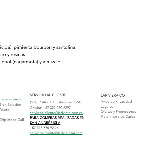
ácida), pimienta bourbon y santolina.
ro y resinas.
priol (nagarmota) y almizcle.
SERVICIO AL CLIENTE
LARIVIERA.CO
ariviera.com.co
Aviso de Privacidad
(601) 7 44 70 00
Extensión: 1290
Gran Estación
Legales
Celular: +57 322 250 2297
Tesoro
Ofertas y Promociones
servicioalcliente@lariviera.com.co
Tratamiento de Datos
PARA COMPRAS REALIZADAS EN
Chipichape Cali
SAN ANDRÉS ISLA
+57 315 770 92 26
servicioalcliente@larivierasai.com