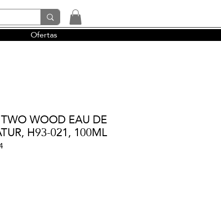
Ofertas
tendencias y la perfumería árabe
, TWO WOOD EAU DE
TUR, H93-021, 100ML
4
io