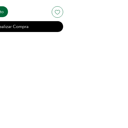
to
ealizar Compra