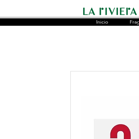
Inicio
Fra
Somos la cadena líder en fragancias o