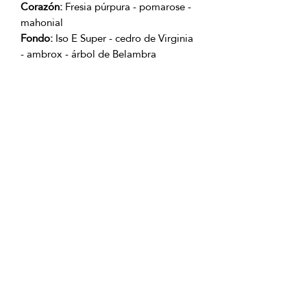
Corazón:
Fresia púrpura - pomarose -
mahonial
Fondo:
Iso E Super - cedro de Virginia
- ambrox - árbol de Belambra
Producto con Garantía 100% original.
OFICINAS PRINCIPALES
La Riviera S.A.S.
Centro Comercial El Retiro
Calle 81 # 11-94 Piso 4
Bogotá (Colombia)
VENTAS
ventastelefonicas@lariviera.com.co
+57 350 7871111 - Gran Estación
+57 318 8218026 - Tesoro Medellín
+57 301 5413989 - Chipichape Cali
SERVICIO AL CLIENTE