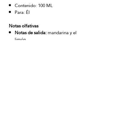
Contenido: 100 ML
Para: Él
Notas olfativas
Notas de salida:
mandarina y el
limón
Notas de corazón:
pimienta negra
de Madagascar y geranio.
Notas de fondo:
pachulí, el
sándalo, el cedro de Texas y la
vainilla.
Producto 100% Original
Domicilio sin costo excepto San
Andrés Islas