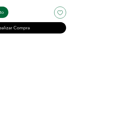
to
ealizar Compra