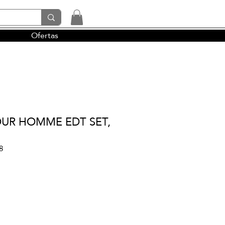
Ofertas
tendencias y la perfumería árabe
OUR HOMME EDT SET,
8
io