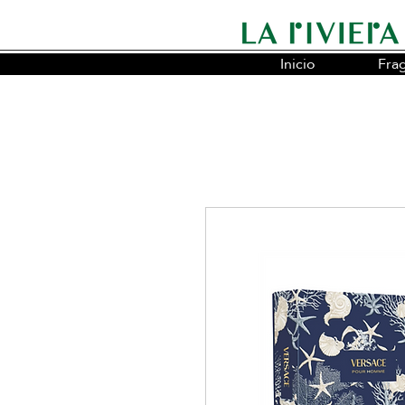
Inicio
Fra
Somos la cadena líder en fragancias o