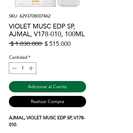
SKU: 6293708007462
VIOLET MUSC EDP SP,
AJMAL, V178-010, 100ML
Precio
Precio
 $ 1.030.000 
$ 515.000
de
oferta
Cantidad
*
Adicionar al Carrito
Realizar Compra
AJMAL, VIOLET MUSC EDP SP, V178-
010.