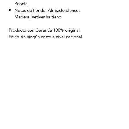
Peonía.
Notas de Fondo: Almizcle blanco,
Madera, Vetiver haitiano.
Producto con Garantía 100% original
Envío sin ningún costo a nivel nacional
excepto San Andrés Islas
OFICINAS PRINCIPALES
La Riviera S.A.S.
Centro Comercial El Retiro
Calle 81 # 11-94 Piso 4
Bogotá (Colombia)
VENTAS
ventastelefonicas@lariviera.com.co
+57 350 7871111 - Gran Estación
+57 318 8218026 - Tesoro Medellín