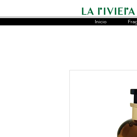
Inicio
Fra
Somos la cadena líder en fragancias o