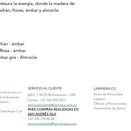
restaura la energía, donde la madera de
frán, flores, ámbar y almizcle.
frán - ámbar.
 Rosa - ámbar.
ar gris - Almizcle.
SERVICIO AL CLIENTE
LARIVIERA.CO
ariviera.com.co
Aviso de Privacidad
(601) 7 44 70 00
Extensión: 1290
Gran Estación
Legales
Celular: +57 322 250 2297
Tesoro
Ofertas y Promociones
servicioalcliente@lariviera.com.co
Tratamiento de Datos
PARA COMPRAS REALIZADAS EN
Chipichape Cali
SAN ANDRÉS ISLA
+57 315 770 92 26
servicioalcliente@larivierasai.com