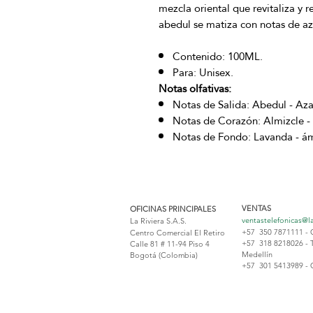
mezcla oriental que revitaliza y 
abedul se matiza con notas de aza
Contenido: 100ML.
Para: Unisex.
Notas olfativas:
Notas de Salida: Abedul - Aza
Notas de Corazón: Almizcle -
Notas de Fondo: Lavanda - ámb
VENTAS
OFICINAS PRINCIPALES
ventastelefonicas@l
La Riviera S.A.S.
+57 350 7871111 - 
Centro Comercial El Retiro
+57 318 8218026 - 
Calle 81 # 11-94 Piso 4
Medellín
Bogotá (Colombia)
+57 301 5413989 - 