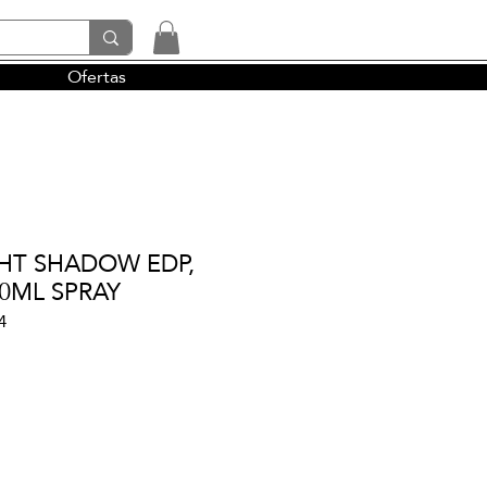
Ofertas
tendencias y la perfumería árabe
GHT SHADOW EDP,
00ML SPRAY
4
io