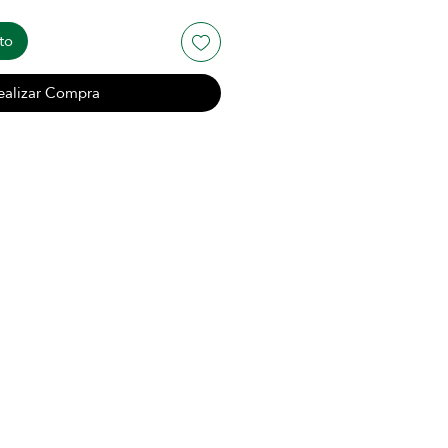
to
ealizar Compra