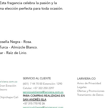
Esta fragancia celebra la pasión y la
 una elección perfecta para toda ocasión.
osella Negra - Rosa.
Turca - Almizcle Blanco.
 - Raíz de Lirio.
SERVICIO AL CLIENTE
LARIVIERA.CO
ariviera.com.co
Aviso de Privacidad
(601) 7 44 70 00
Extensión: 1290
Gran Estación
Legales
Celular: +57 322 250 2297
Tesoro
Ofertas y Promociones
servicioalcliente@lariviera.com.co
Tratamiento de Datos
PARA COMPRAS REALIZADAS EN
Chipichape Cali
SAN ANDRÉS ISLA
+57 315 770 92 26
servicioalcliente@larivierasai.com