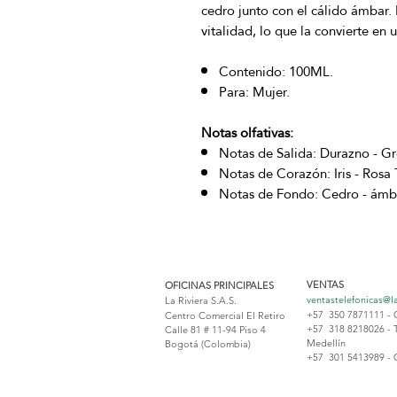
cedro junto con el cálido ámbar. 
vitalidad, lo que la convierte en
Contenido: 100ML.
Para: Mujer.
Notas olfativas:
Notas de Salida: Durazno - Gr
Notas de Corazón: Iris - Rosa 
Notas de Fondo: Cedro - ámbar
VENTAS
OFICINAS PRINCIPALES
ventastelefonicas@l
La Riviera S.A.S.
+57 350 7871111 - 
Centro Comercial El Retiro
+57 318 8218026 - 
Calle 81 # 11-94 Piso 4
Medellín
Bogotá (Colombia)
+57 301 5413989 - 