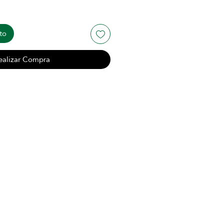
to
ealizar Compra