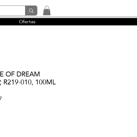
Ofertas
tendencias y la perfumería árabe
SE OF DREAM
R219-010, 100ML
7
io