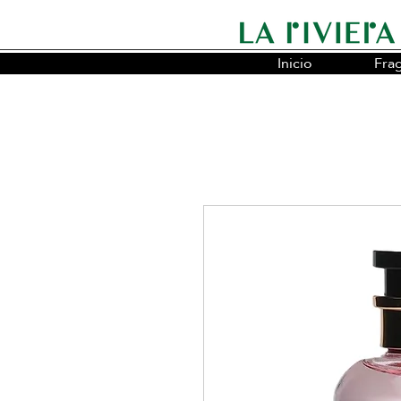
Inicio
Fra
Somos la cadena líder en fragancias o