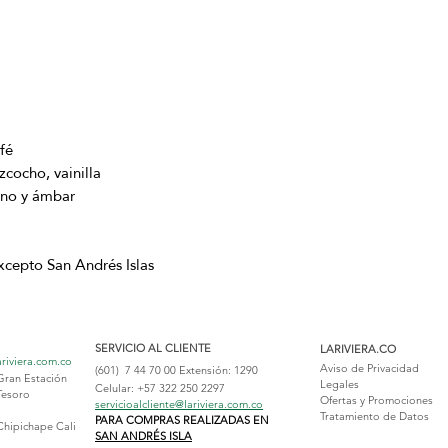
fé
cocho, vainilla
eno y ámbar
excepto San Andrés Islas
SERVICIO AL CLIENTE
LARIVIERA.CO
ariviera.com.co
Aviso de Privacidad
(601) 7 44 70 00
Extensión: 1290
Gran Estación
Legales
Celular: +57 322 250 2297
Tesoro
Ofertas y Promociones
servicioalcliente@lariviera.com.co
Tratamiento de Datos
PARA COMPRAS REALIZADAS EN
Chipichape Cali
SAN ANDRÉS ISLA