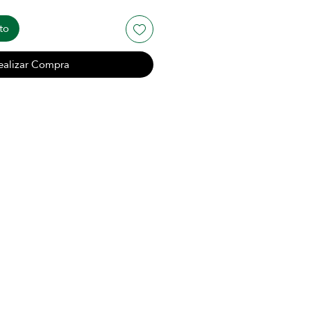
to
ealizar Compra