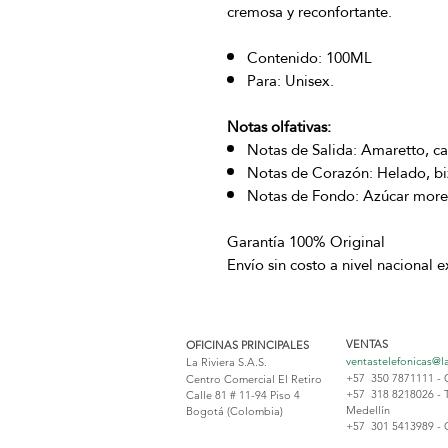
cremosa y reconfortante.
Contenido: 100ML
Para: Unisex.
Notas olfativas:
Notas de Salida: Amaretto, ca
Notas de Corazón: Helado, biz
Notas de Fondo: Azúcar mor
Garantía 100% Original
Envío sin costo a nivel nacional 
VENTAS
OFICINAS PRINCIPALES
ventastelefonicas@l
La Riviera S.A.S.
+57 350 7871111 - 
Centro Comercial El Retiro
+57 318 8218026 - 
Calle 81 # 11-94 Piso 4
Medellín
Bogotá (Colombia)
+57 301 5413989 - 