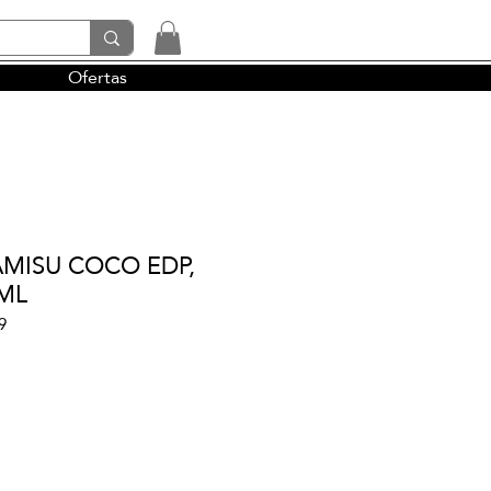
Ofertas
tendencias y la perfumería árabe
AMISU COCO EDP,
0ML
9
io