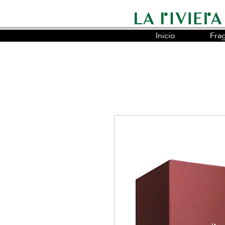
Inicio
Fra
Somos la cadena líder en fragancias o