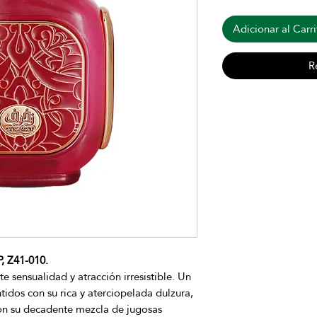
Adicionar al Carri
R
 Z41-010.
e sensualidad y atracción irresistible. Un
ntidos con su rica y aterciopelada dulzura,
 con su decadente mezcla de jugosas