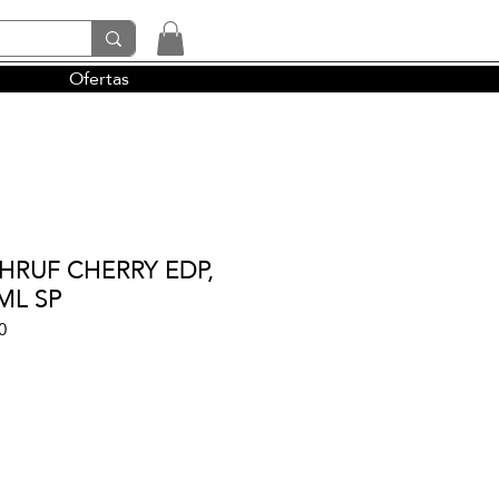
Ofertas
tendencias y la perfumería árabe
HRUF CHERRY EDP,
0ML SP
0
io