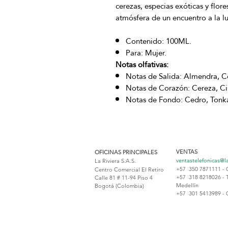
cerezas, especias exóticas y flor
atmósfera de un encuentro a la lu
Contenido: 100ML.
Para: Mujer.
Notas olfativas:
Notas de Salida: Almendra, C
Notas de Corazón: Cereza, Ci
Notas de Fondo: Cedro, Tonka,
VENTAS
OFICINAS PRINCIPALES
ventastelefonicas@l
La Riviera S.A.S.
+57 350 7871111 - 
Centro Comercial El Retiro
+57 318 8218026 - 
Calle 81 # 11-94 Piso 4
Medellín
Bogotá (Colombia)
+57 301 5413989 - 