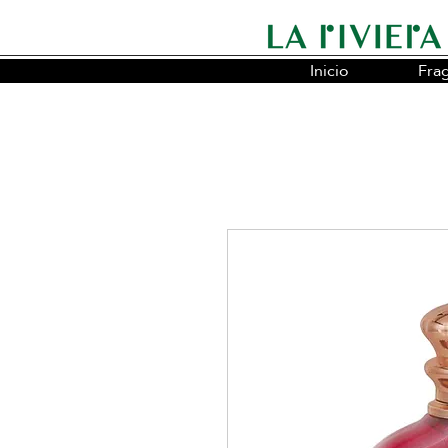
Inicio
Fra
Somos la cadena líder en fragancias o