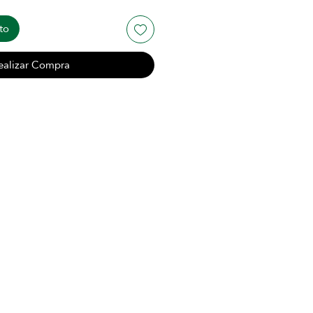
to
ealizar Compra