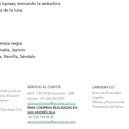
es lujosas, evocando la seductora
z de la luna.
ereza negra.
ruela, Jazmín.
 Vainilla, Sándalo.
SERVICIO AL CLIENTE
LARIVIERA.CO
ariviera.com.co
Aviso de Privacidad
(601) 7 44 70 00
Extensión: 1290
Gran Estación
Legales
Celular: +57 322 250 2297
Tesoro
Ofertas y Promociones
servicioalcliente@lariviera.com.co
Tratamiento de Datos
PARA COMPRAS REALIZADAS EN
Chipichape Cali
SAN ANDRÉS ISLA
+57 315 770 92 26
servicioalcliente@larivierasai.com