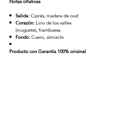
Notas olfativas
Salida:
Ciprés, madera de oud
Corazón:
Lirio de los valles
(muguete), frambuesa
Fondo:
Cuero, almizcle
Producto con Garantía 100% original
Envío sin costo a nivel nacional
excepto San Andrés Islas
OFICINAS PRINCIPALES
La Riviera S.A.S.
Centro Comercial El Retiro
Calle 81 # 11-94 Piso 4
Bogotá (Colombia)
VENTAS
ventastelefonicas@lariviera.com.co