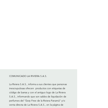
COMUNICADO LA RIVIERA S.A.S.
La Riviera S.A.S., informa a sus clientes que personas
inescrupulosas ofrecen productos con etiquetas de
código de barras y con el antiguo logo de La Riviera
S.A.S., informando que son saldos de liquidación de
perfumes del “Duty Free de la Riviera Panamá” y/o
venta directa de La Riviera S.A.S., en la página de