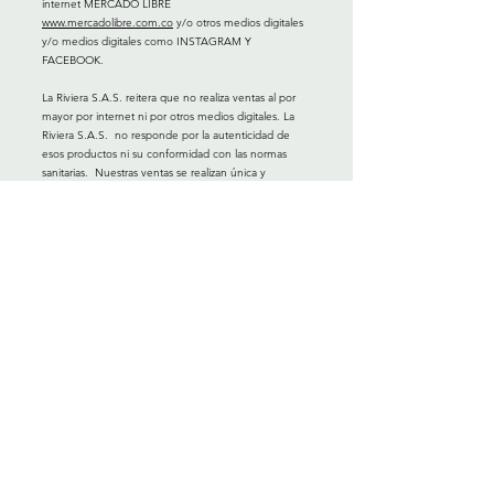
internet MERCADO LIBRE
www.mercadolibre.com.co
y/o otros medios digitales
y/o medios digitales como INSTAGRAM Y
FACEBOOK.
La Riviera S.A.S. reitera que no realiza ventas al por
mayor por internet ni por otros medios digitales. La
Riviera S.A.S. no responde por la autenticidad de
esos productos ni su conformidad con las normas
sanitarias. Nuestras ventas se realizan única y
exclusivamente en los puntos de venta LA RIVIERA
en Colombia.
Por lo anterior, La Riviera S.A.S. recomienda a sus
clientes que se abstengan de realizar compras en los
referidos canales en los que se utilice el nombre de
“La Riviera” y en caso de observarlo, por favor
informar al correo electrónico:
servicioalcliente@lariviera.com.co
, o al teléfono:
(601)
7447000
ext. 1223.
Domicilios
A todo el país, excepto
San Andrés Islas. Envío Gratis por