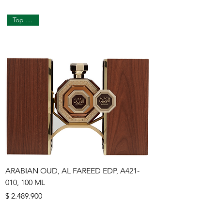
Top Seller
ARABIAN OUD, AL FAREED EDP, A421-
010, 100 ML
Precio
$ 2.489.900
Top Seller
Top Seller
Top Seller
Top Seller
Top Seller
Top Seller
Top Seller
Top Seller
Top Seller
Top Seller
Top Seller